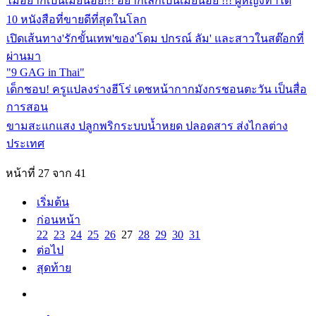
ไม่อยากเป็นเมียน้อย!!! อยากเลิกเป็นเมียน้อย !!! ผู้หญิงทำได้
10 หนังสือที่ขายดีที่สุดในโลก
เปิดเส้นทาง'รักขั้นเทพ'ของ'โดม ปกรณ์ ลัม' และสาวในสต๊อกที่
ผ่านมา
"9 GAG in Thai"
เด็กชอบ! ครูแปลงร่างฮีโร่ เดชหน้ากากมังกรชอนตะวัน เป็นสื่อ
การสอน
ขามสะแกแสง ปลูกพริกระบบน้ำหยด ปลอดสาร ส่งไกลต่าง
ประเทศ
หน้าที่ 27 จาก 41
เริ่มต้น
ก่อนหน้า
22
23
24
25
26
27
28
29
30
31
ต่อไป
สุดท้าย