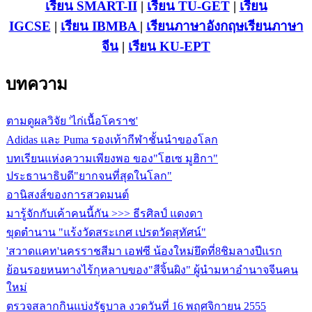
เรียน SMART-II
|
เรียน TU-GET
|
เรียน
IGCSE
|
เรียน IB
MBA
|
เรียนภาษาอังกฤษ
เรียนภาษา
จีน
|
เรียน KU-EPT
บทความ
ตามดูผลวิจัย 'ไก่เนื้อโคราช'
Adidas และ Puma รองเท้ากีฬาชั้นนำของโลก
บทเรียนแห่งความเพียงพอ ของ"โฮเซ มูฮิกา"
ประธานาธิบดี"ยากจนที่สุดในโลก"
อานิสงส์ของการสวดมนต์
มารู้จักกับเค้าคนนี้กัน >>> ธีรศิลป์ แดงดา
ขุดตำนาน "แร้งวัดสระเกศ เปรตวัดสุทัศน์"
'สวาดแคท'นครราชสีมา เอฟซี น้องใหม่ยึดที่8ชิมลางปีแรก
ย้อนรอยหนทางไร้กุหลาบของ"สีจิ้นผิง" ผู้นำมหาอำนาจจีนคน
ใหม่
ตรวจสลากกินแบ่งรัฐบาล งวดวันที่ 16 พฤศจิกายน 2555