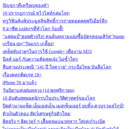
ปัญจภาคีเหรียญทองคำ
10 ปรากฏการณ์ ทไวไลท์ถล่มโลก
ทรูวิชั่นส์แพ้ประมูลลิขสิทธิ์การถ่ายทอดสดพรีเมียร์ลีก
8 อาชีพ แปลกๆที่ทั่วโลก ร้องยี้!
"แสตมป์"ฮอตตัวจริง! คนล้นหลามแย่งซื้อบัตรคอนเสิร์ต"Stamp
เกรียน day"วันแรก เกลี้ยง!
เคล็ดลับง่ายๆในการใช้ Google+ เพื่องาน SEO
นีลส์ บอร์ กับความคิดสุดเจ๋ง ไม่ซ้ำใคร
สืบสานประเพณี "141 ปี วิ่งควาย" กระบือไทย บันลือโลก
เรื่องตลกติดเรท 18+
iPhone 5S มาแล้ว
วันบิดาแห่งฝนหลวง (14 พฤศจิกายน)
10 อันดับสุดยอดนักรบในประวัติศาสตร์ของโลก
ปิดตำนานแช็ต เอ็มเอสเอ็น เมสเซ็นเจอร์ ยุบทิ้ง-ควบรวมสไกป์!
ตัวเงินตัวทอง สัตว์เศรษฐกิจตัวใหม่
ฮิตจริง ๆ ฮิตเว่อร์ ๆ เสื้อคลุมแนวทหาร ใส่เท่เก๋ระเบิด