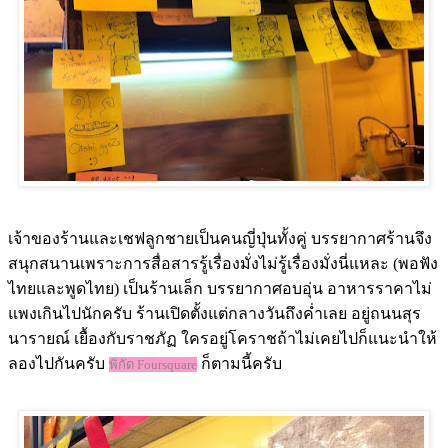
เจ้าของร้านและเชฟลูกชายเป็นคนญี่ปุ่นทั้งคู่ บรรยากาศร้านจึง
สนุกสนานเพราะการสื่อสารรู้เรื่องมั่งไม่รู้เรื่องมั่งนี่แหละ (พอฟัง
ไทยและพูดไทย) เป็นร้านเล็ก บรรยากาศอบอุ่น อาหารราคาไม่
แพงเกินไปนักครับ ร้านเปิดตั้งแต่กลางวันถึงค่ำเลย อยู่ถนนสุร
นารายณ์ เยื้องกับราชภัฏ ใครอยู่โคราชถ้าไม่เคยไปก็แนะนำให้
ลองไปกันครับ
ก็ตามนี้ครับ
พิกัด Foursquare