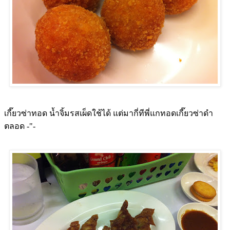
เกี๊ยวซ่าทอด น้ำจิ้มรสเผ็ดใช้ได้ แต่มากี่ทีพี่แกทอดเกี๊ยวซ่าดำ
ตลอด -"-