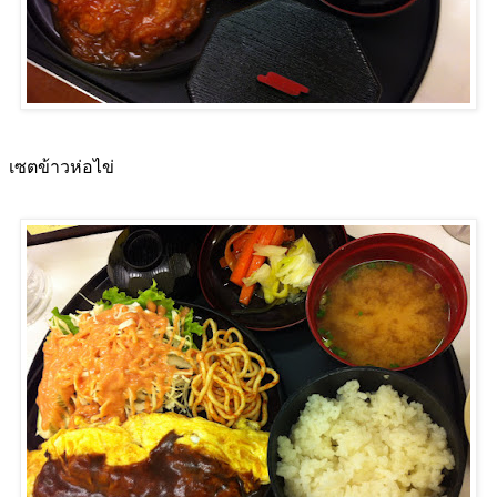
เซตข้าวห่อไข่