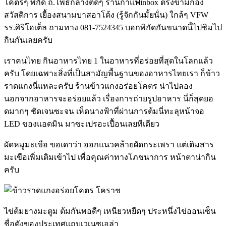
โคตรๆ พิกัด ถ.โพธิ์กลางติดๆ ร้านกาแฟinbox ตรงข้ามกอง
สวัสดิการ เยื้องสนามบาสอาโต้ง (รู้จักกันมั้ยนั่น) ใกล้ๆ VFW
รร.ศิริโฮเต็ล ถามทาง 081-7524345 บอกพิกัดกันขนาดนี้ไปชิมไป
กินกันเลยครับ
เราคนไทย กินอาหารไทย 1 ในอาหารที่อร่อยที่สุดในโลกแล้ว
ครับ โดยเฉพาะสิ่งที่เป็นสามัญพื้นฐานของอาหารไทยเรา ก็ข้าว
ราดแกงนี่แหละครับ ร้านข้าวแกงอร่อยโคตร น่าไปลอง
นอกจากอาหารจะอร่อยแล้ว เรื่องการถ่ายรูปอาหาร นี่ก็สุดยอ
ดมากๆ ชัดเจนซะจน เห็ดนางฟ้าที่ผ่านการต้มนี่ทะลุหน้าจอ
LED ของแอดมิน มาซะเปรอะเปื้อนเลยทีเดียว
ผัดหมูมะเขือ ขอเดาว่า ออกแนวคล้ายผัดกระเพรา แต่เติมสาร
มะเขือเพิ่มเติมเข้าไป เพื่อคุณค่าทางโภชนาการ หน้าตาน่ากิน
ครับ
ไข่ต้มยางมะตูม ต้มกันพอดีๆ เหนียวหยืดๆ ประหนึ่งไข่ออนเซ็น
ชื่อดังของประเทศแถบเวเนซูเอล่า