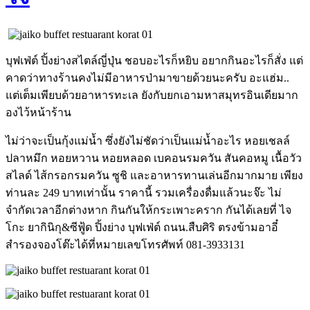
บุฟเฟ่ต์ ปิ้งย่างสไตล์ญี่ปุ่น ชอบอะไรก็หยิบ อยากกินอะไรก็สั่ง แต่
คาดว่าทางร้านคงไม่มีอาหารป่ามาขายด้วยนะครับ อะแฮ่ม..
แต่เต็มเพียบด้วยอาหารทะเล ยังกับยกเอามหาสมุทรอินเดียมาก
องไว้หน้าร้าน
ไม่ว่าจะเป็นกุ้งแม่น้ำ ซึ่งยังไม่ชัดว่าเป็นแม่น้ำอะไร หอยเชลล์
ปลาหมึก หอยหวาน หอยหลอด เบคอนรมควัน สันคอหมู เนื้อวัว
สไลด์ ไส้กรอกรมควัน ซูชิ และอาหารทานเล่นอีกมากมาย เพียง
ท่านละ 249 บาทเท่านั้น ราคานี้ รวมเครื่องดื่มแล้วนะจ๊ะ ไม่
จำกัดเวลาอีกต่างหาก กินกันให้กระเพาะคราก กันได้เลยที่ ไจ
โกะ ยากินิกุ&ซีฟู้ด ปิ้งย่าง บุฟเฟ่ต์ ถนน.สืบศิริ ตรงข้ามอาอี๋
สำรองจองโต๊ะได้ที่หมายเลขโทรศัพท์ 081-3933131