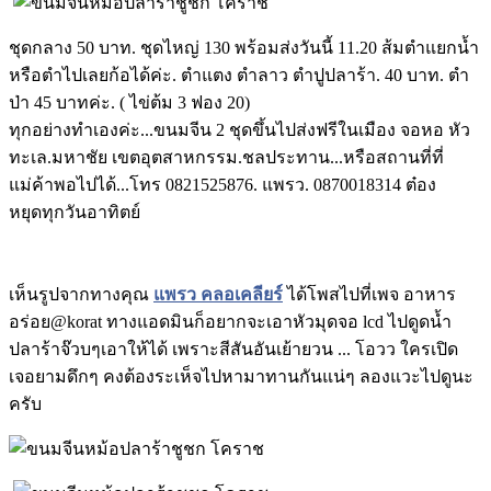
ชุดกลาง 50 บาท. ชุดไหญ่ 130 พร้อมส่งวันนี้ 11.20 ส้มตำแยกน้ำ
หรือตำไปเลยก้อได้ค่ะ. ตำแตง ตำลาว ตำปูปลาร้า. 40 บาท. ตำ
ป่า 45 บาทค่ะ. ( ไข่ต้ม 3 ฟอง 20)
ทุกอย่างทำเองค่ะ...ขนมจีน 2 ชุดขึ้นไปส่งฟรีในเมือง จอหอ หัว
ทะเล.มหาชัย เขตอุตสาหกรรม.ชลประทาน...หรือสถานที่ที่
แม่ค้าพอไปได้...โทร 0821525876. แพรว. 0870018314 ต๋อง
หยุดทุกวันอาทิตย์
เห็นรูปจากทางคุณ
แพรว คลอเคลียร์
ได้โพสไปที่เพจ อาหาร
อร่อย@korat ทางแอดมินก็อยากจะเอาหัวมุดจอ lcd ไปดูดน้ำ
ปลาร้าจ๊วบๆเอาให้ได้ เพราะสีสันอันเย้ายวน ... โอวว ใครเปิด
เจอยามดึกๆ คงต้องระเห็จไปหามาทานกันแน่ๆ ลองแวะไปดูนะ
ครับ