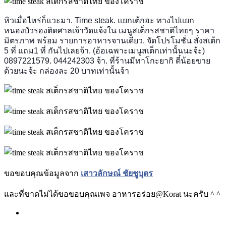
หิวเมื่อไหร่ก็แวะมา. Time steak. แยกเต้กฮะ ทางไปแยก
หนองบัวรองติดศาลเจ้าวัดแจ้งใน เมนูสเต็กรสชาติไทยๆ ราคา
มิตรภาพ พร้อม รายการอาหารจานเดียว. จัดโปรโมชั่น สั่งสเต้ก
5 ที่ แถม1 ที่ กันไปเลยจ้า. (อ้อเฉพาะเมนูสเต็กเท่านั้นนะจ้ะ)
0897221579. 044242303 จ้า. ที่ร้านมีทาโกะยากิ ตี๋น้อยขาย
ด้วยนะจ้ะ กล่องละ 20 บาทเท่านั้นจ้า
ขอขอบคุณข้อมูลจาก
เสาวลักษณ์ ชัยชูบุตร
และที่ขาดไม่ได้ขอขอบคุณเพจ อาหารอร่อย@Korat นะครับ ^ ^