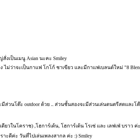
่สั่งเป็นเมนู Asian นะคะ Smiley
ง ไม่ว่าจะเป็นกาแฟ โกโก้ ชาเขียว และมีกาแฟเบลนด์ใหม่ "8 Blend" S
ละมีส่วนโต๊ะ outdoor ด้วย .. ส่วนชั้นสองจะมีส่วนเล่นดนตรีสดและโต๊ะ
่งเดียวในโคราช) ,โฮการ์เด้น, โฮการ์เด้น โรเซ่ และ เลฟเฟ่ บราว ค่
าะดีค่ะ วันที่ไปเล่นเพลงสากล ค่ะ :) Smiley