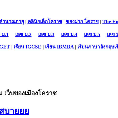
คำนวณอายุ
|
คลินิกเด็กโคราช
|
ของฝาก โคราช
|
The En
 ม.1
เลข ม.2
เลข ม.3
เลข ม.4
เลข ม.5
เลข 
-GET
|
เรียน IGCSE
|
เรียน IB
MBA
|
เรียนภาษาอังกฤษ
เ
 เว็บของเมืองโคราช
่งสบายยย