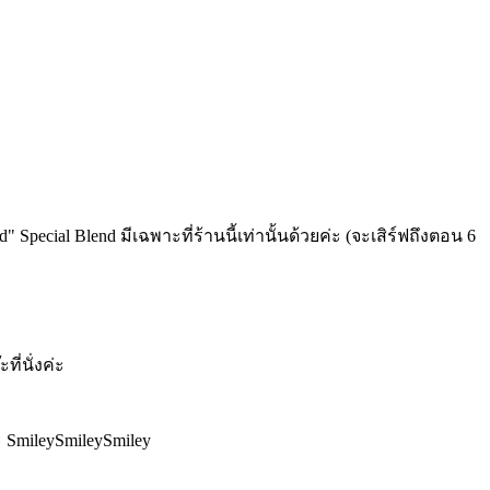
pecial Blend มีเฉพาะที่ร้านนี้เท่านั้นด้วยค่ะ (จะเสิร์ฟถึงตอน 6
ที่นั่งค่ะ
ะ SmileySmileySmiley