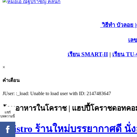
วิธีทำ บัวลอย
|
เลข
เรียน SMART-II
|
เรียน TU
×
คำเตือน
JUser: :_load: Unable to load user with ID: 2147483647
ร้านอาหารในโคราช | แฮปปี้โคราชดอทคอม
แชร์
บทความนี้
8Bistro ร้านใหม่บรรยากาศดี นั