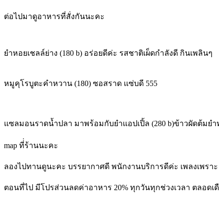
ต่อไปมาดูอาหารที่สั่งกันนะคะ
ยำหอยเชลล์ย่าง (180 b) อร่อยดีค่ะ รสชาติเผ็ดกำลังดี กินเพลินๆ
หมูคุโรบูตะคำหวาน (180) ซอสราด แซ่บดี 555
แซลมอนราดน้ำปลา มาพร้อมกับยำแอปเปิ้ล (280 b)
ข้าวผัดต้มยำ
map ที่่ร้านนะคะ
ลองไปทานดูนะคะ บรรยากาศดี พนักงานบริการดีค่ะ เพลงเพราะ เห
ตอนที่ไป มีโปรส่วนลดค่าอาหาร 20% ทุกวันทุกช่วงเวลา ตลอดเดื