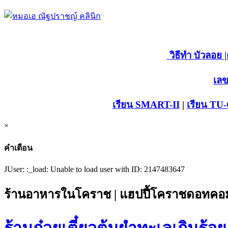
วิธีทำ บัวลอย
|
เลข
เรียน SMART-II
|
เรียน TU
×
คำเตือน
JUser: :_load: Unable to load user with ID: 2147483647
ร้านอาหารในโคราช | แฮปปี้โคราชดอทคอม