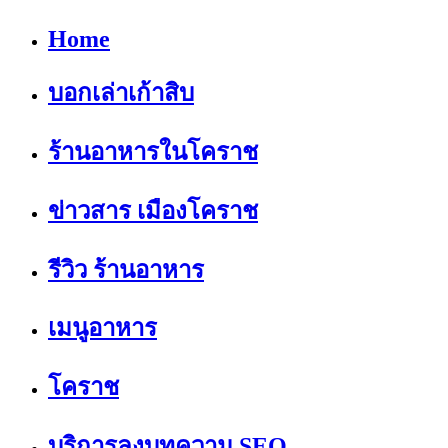
Home
บอกเล่าเก้าสิบ
ร้านอาหารในโคราช
ข่าวสาร เมืองโคราช
รีวิว ร้านอาหาร
เมนูอาหาร
โคราช
บริการลงบทความ SEO