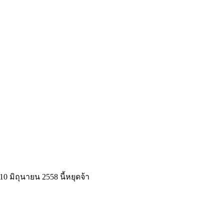
0 มิถุนายน 2558 นี้หยุดจ้า