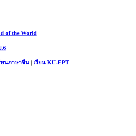
d of the World
ม.6
รียนภาษาจีน
|
เรียน KU-EPT