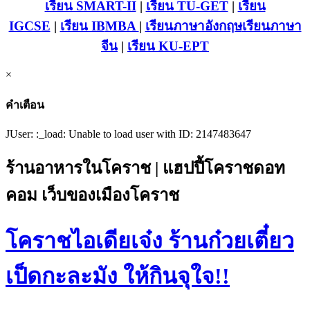
เรียน SMART-II
|
เรียน TU-GET
|
เรียน
IGCSE
|
เรียน IB
MBA
|
เรียนภาษาอังกฤษ
เรียนภาษา
จีน
|
เรียน KU-EPT
×
คำเตือน
JUser: :_load: Unable to load user with ID: 2147483647
ร้านอาหารในโคราช | แฮปปี้โคราชดอท
คอม เว็บของเมืองโคราช
โคราชไอเดียเจ๋ง ร้านก๋วยเตี๋ยว
เป็ดกะละมัง ให้กินจุใจ!!