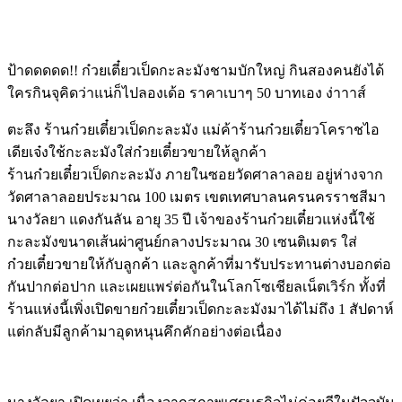
ป้าดดดดด!! ก๋วยเตี๋ยวเป็ดกะละมังชามบักใหญ่ กินสองคนยังได้
ใครกินจุคิดว่าแน่ก็ไปลองเด้อ ราคาเบาๆ 50 บาทเอง ง่าาาส์
ตะลึง ร้านก๋วยเตี๋ยวเป็ดกะละมัง แม่ค้าร้านก๋วยเตี๋ยวโคราชไอ
เดียเจ๋งใช้กะละมังใส่ก๋วยเตี๋ยวขายให้ลูกค้า
ร้านก๋วยเตี๋ยวเป็ดกะละมัง ภายในซอยวัดศาลาลอย อยู่ห่างจาก
วัดศาลาลอยประมาณ 100 เมตร เขตเทศบาลนครนครราชสีมา
นางวัลยา แดงกันลัน อายุ 35 ปี เจ้าของร้านก๋วยเตี๋ยวแห่งนี้ใช้
กะละมังขนาดเส้นผ่าศูนย์กลางประมาณ 30 เซนติเมตร ใส่
ก๋วยเตี๋ยวขายให้กับลูกค้า และลูกค้าที่มารับประทานต่างบอกต่อ
กันปากต่อปาก และเผยแพร่ต่อกันในโลกโซเชียลเน็ตเวิร์ก ทั้งที่
ร้านแห่งนี้เพิ่งเปิดขายก๋วยเตี๋ยวเป็ดกะละมังมาได้ไม่ถึง 1 สัปดาห์
แต่กลับมีลูกค้ามาอุดหนุนคึกคักอย่างต่อเนื่อง