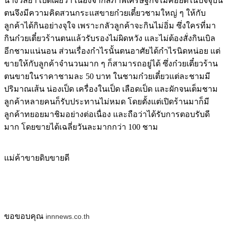
นางวัลยา เปิดเผยว่า เนื่องจากสภาพเศรษฐกิจไม่ค่อยดีในปัจจุบัน
ตนจึงมีความคิดสวนกระแสขายก๋วยเตี๋ยวชามใหญ่ ๆ ให้กับ
ลูกค้าได้กินอย่างจุใจ เพราะกลัวลูกค้าจะกินไม่อิ่ม ซึ่งใครที่มา
กินก๋วยเตี๋ยวร้านตนแล้วรับรองไม่ผิดหวัง และไม่ต้องสั่งกินเบิล
อีกชามแน่นอน ส่วนเรื่องกำไรนั้นตนอาศัยได้กำไรนิดหน่อย แต่
ขายให้กับลูกค้าจำนวนมาก ๆ ก็สามารถอยู่ได้ ซึ่งก๋วยเตี๋ยวร้าน
ตนขายในราคาชามละ 50 บาท ในชามก๋วยเตี๋ยวแต่ละชามมี
ปริมาณเส้น น่องเป็ด เครื่องในเป็ด เลือดเป็ด และผักจนเต็มชาม
ลูกค้าหลายคนก็รับประทานไม่หมด โดยตั้งแต่เปิดร้านมาก็มี
ลูกค้าทยอยมาชิมอย่างต่อเนื่อง และถือว่าได้รับการตอบรับดี
มาก โดยขายได้เฉลี่ยวันละมากกว่า 100 ชาม
แม่ค้าขายดิบขายดี
ขอขอบคุณ
innnews.co.th