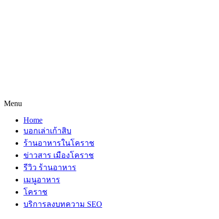
Menu
Home
บอกเล่าเก้าสิบ
ร้านอาหารในโคราช
ข่าวสาร เมืองโคราช
รีวิว ร้านอาหาร
เมนูอาหาร
โคราช
บริการลงบทความ SEO