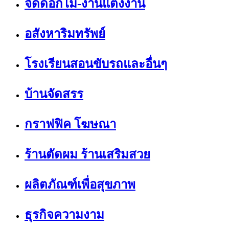
จัดดอกไม้-งานแต่งงาน
อสังหาริมทรัพย์
โรงเรียนสอนขับรถและอื่นๆ
บ้านจัดสรร
กราฟฟิค โฆษณา
ร้านตัดผม ร้านเสริมสวย
ผลิตภัณฑ์เพื่อสุขภาพ
ธุรกิจความงาม