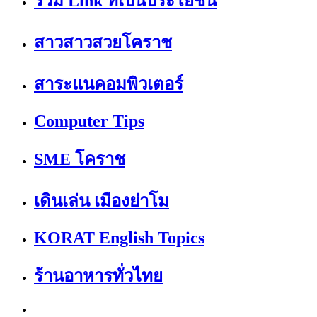
รวม Link ที่เป็นประโยชน์
สาวสาวสวยโคราช
สาระแนคอมพิวเตอร์
Computer Tips
SME โคราช
เดินเล่น เมืองย่าโม
KORAT English Topics
ร้านอาหารทั่วไทย