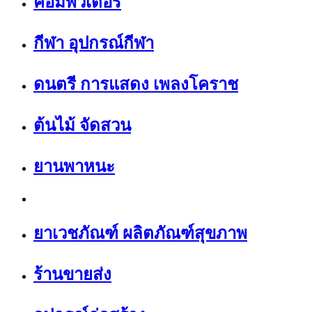
คอมพิวเตอร์
กีฬา อุปกรณ์กีฬา
ดนตรี การแสดง เพลงโคราช
ต้นไม้ จัดสวน
ยานพาหนะ
ยาเวชภัณฑ์ ผลิตภัณฑ์สุขภาพ
ร้านขายส่ง