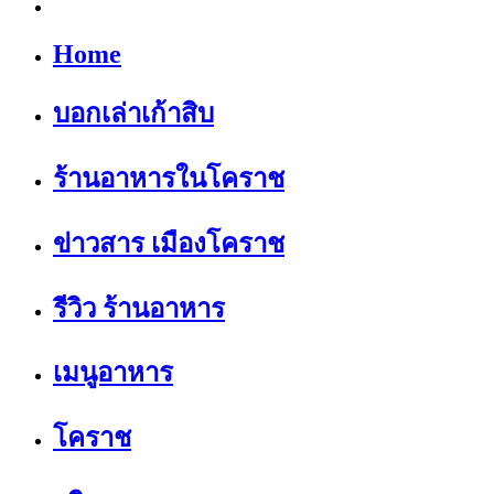
Home
บอกเล่าเก้าสิบ
ร้านอาหารในโคราช
ข่าวสาร เมืองโคราช
รีวิว ร้านอาหาร
เมนูอาหาร
โคราช