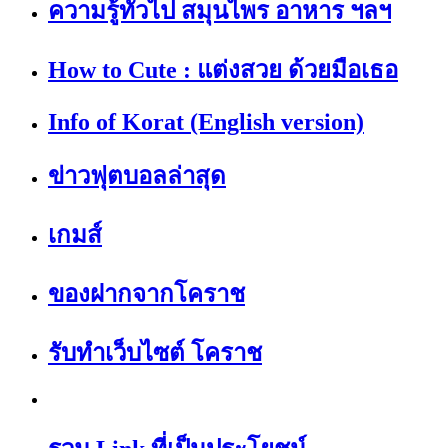
ความรู้ทั่วไป สมุนไพร อาหาร ฯลฯ
How to Cute : แต่งสวย ด้วยมือเธอ
Info of Korat (English version)
ข่าวฟุตบอลล่าสุด
เกมส์
ของฝากจากโคราช
รับทำเว็บไซต์ โคราช