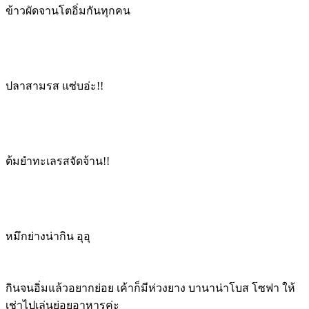
ข้าวผัดจานโตอิ่มกันทุกคน
ปลาสามรส แซ่บอ่ะ!!
ต้มยำทะเลรสจัดจ้าน!!
หมึกย่างน่ากิน อุอุ
กินจนอิ่มแล้วอยากย่อย เค้าก็มีห่วงยาง บานาน่าโบส โซฟา ให้
เช่าไปเล่นย่อยอาหารค่ะ