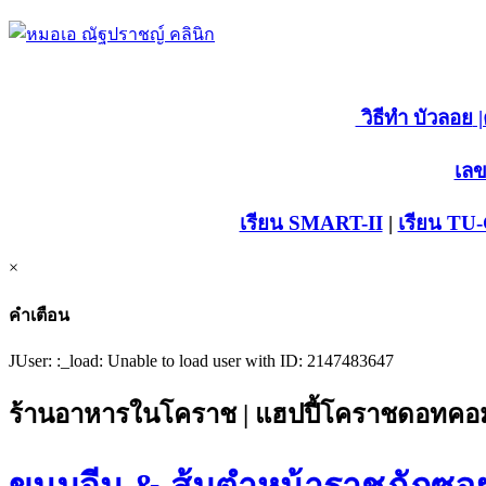
วิธีทำ บัวลอย
|
เลข
เรียน SMART-II
|
เรียน TU
×
คำเตือน
JUser: :_load: Unable to load user with ID: 2147483647
ร้านอาหารในโคราช | แฮปปี้โคราชดอทคอม