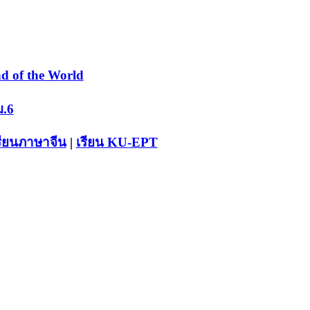
d of the World
ม.6
รียนภาษาจีน
|
เรียน KU-EPT