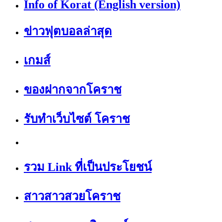
Info of Korat (English version)
ข่าวฟุตบอลล่าสุด
เกมส์
ของฝากจากโคราช
รับทำเว็บไซต์ โคราช
รวม Link ที่เป็นประโยชน์
สาวสาวสวยโคราช