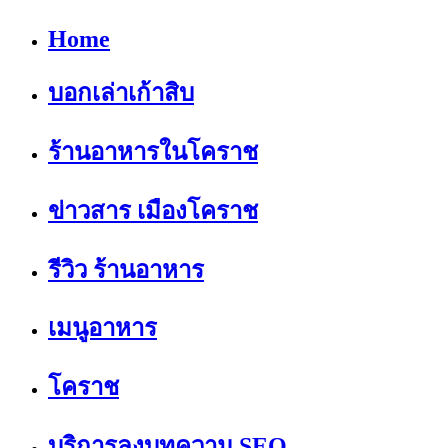
Home
บอกเล่าเก้าสิบ
ร้านอาหารในโคราช
ข่าวสาร เมืองโคราช
รีวิว ร้านอาหาร
เมนูอาหาร
โคราช
บริการลงบทความ SEO