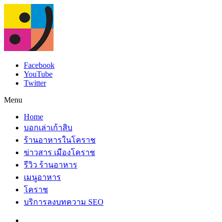
Facebook
YouTube
Twitter
Menu
Home
บอกเล่าเก้าสิบ
ร้านอาหารในโคราช
ข่าวสาร เมืองโคราช
รีวิว ร้านอาหาร
เมนูอาหาร
โคราช
บริการลงบทความ SEO