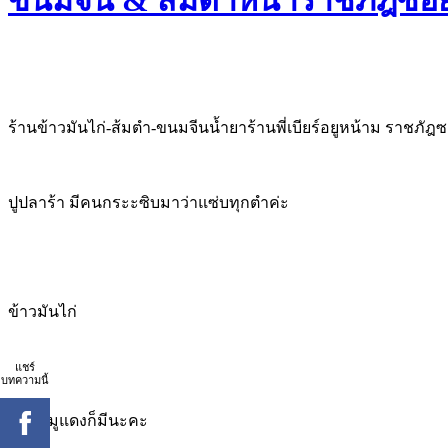
ขนมจีน & ส้มตำหน้าราชภัฎซอ
ร้านข้าวมันไก่-ส้มตำ-ขนมจีนน้ำยาร้านพี่เบียร์อยูหน้าม ราชภัฎ
ปูปลาร้า มีคนกระะซิบมาว่าแซ่บทุกตำค่ะ
ข้าวมันไก่
แชร์
บทความนี้
ข้าวหมูแดงก็มีนะคะ