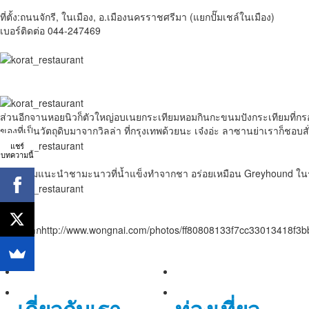
ที่ตั้ง:ถนนจักรี, ในเมือง, อ.เมืองนครราชศรีมา (แยกปั๊มเชล์ในเมือง)
เบอร์ติดต่อ 044-247469
ส่วนอีกจานหอยนิวก็ตัวใหญ่อบเนยกระเทียมหอมกินกะขนมปังกระเทียมที่กรอบแ
ของที่เป็นวัตถุดิบมาจากวิลล่า ที่กรุงเทพด้วยนะ เจ๋งอ่ะ ลาซานย่าเราก็ชอบ
แชร์
บทความนี้
เครื่องดื่มแนะนำชามะนาวที่น้ำแข็งทำจากชา อร่อยเหมือน Greyhound ในรา
ข้อมูลจากhttp://www.wongnai.com/photos/ff80808133f7cc33013418f3bbc