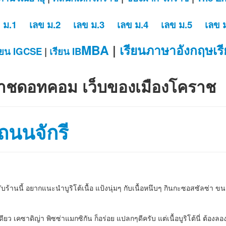
 ม.1
เลข ม.2
เลข ม.3
เลข ม.4
เลข ม.5
เลข 
MBA
|
เรียนภาษาอังกฤษ
เร
ียน IGCSE
|
เรียน IB
ราชดอทคอม เว็บของเมืองโคราช
ถนนจักรี
านนี้ อยากแนะนำบูริโต้เนื้อ แป้งนุ่มๆ กับเนื้อหนึบๆ กินกะซอสซัลซ่า ขน
ยว เคซาดิญ่า พิซซ่าแมกซิกัน ก็อร่อย แปลกๆดีครับ แต่เนื้อบูริโต้นี่ ต้องล