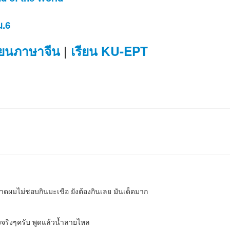
ม.6
ียนภาษาจีน
|
เรียน KU-EPT
าดผมไม่ชอบกินมะเขือ ยังต้องกินเลย มันเด็ดมาก
องจริงๆครับ พูดแล้วน้ำลายไหล