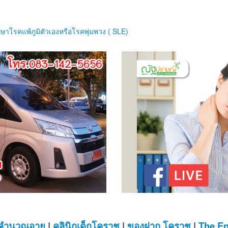
คำนวณอายุ
|
คลินิกเด็กโคราช
|
ของฝาก โคราช
|
The En