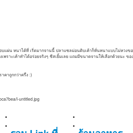
ผ่น หนาได้ที่ เริ่ดมากจานนี้ ปลาแซลม่อนดิบเค้าก็หั่นหนาแบบไม่หวงของแ
สั่งเพราะเค้าทำได้อร่อยจริงๆ ชีสเยิ้มเลย แถมมีขนาดจานให้เลือกด้วยนะ ของว
คาถูกกว่าครึ่ง :)
a7bea/l-untitled.jpg