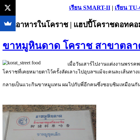
เรียน SMART-II
|
เรียน TU
ร้านอาหารในโคราช | แฮปปี้โคราชดอทคอม
ขาหมูหินดาด โคราช สาขาตล
เมื่อวันเสาร์ไปงานแต่งงานพรรคพว
โคราชที่เคยหมายตาไว้ครั้งลัดเลาะไปอุบลฯแม้จะคนละเส้นทางแต่
กลายเป็นแวะกินขาหมูแทน ผมไปกับพี่อีกคนซึ่งชอบชิมเหมือนกัน 