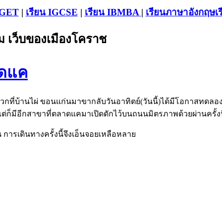
-GET
|
เรียน IGCSE
|
เรียน IB
MBA
|
เรียนภาษาอังกฤษ
เ
 เว็บของเมืองโคราช
าดแค
กที่บ้านไผ่ ขอนแก่นมาขากลับวันอาทิตย์(วันนี้)ได้มีโอกาสทดลอ
ก็มีอีกสาขาที่ตลาดแคมาเปิดดักไว้บนถนนมิตรภาพด้วยผ่านครั้งนี
การเดินทางครั้งนี้จึงเอ็นจอยเหลือหลาย