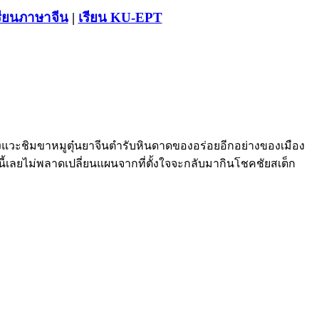
รียนภาษาจีน
|
เรียน KU-EPT
งแวะชิมขาหมูตุ๋นยาจีนตำรับหินดาดของอร่อยอีกอย่างของเมือง
้เลยไม่พลาดเปลี่ยนแผนจากที่ตั้งใจจะกลับมากินโชคชัยสเต็ก