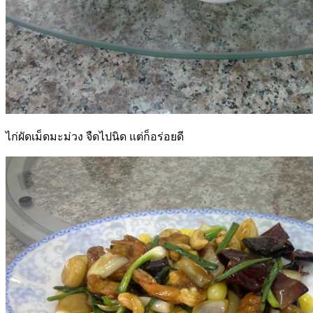
ไก่ผัดเม็ดมะม่วง จืดไปนิด แต่ก็อร่อยดี