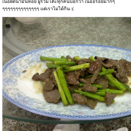
เนื้อผัดน้ำมันหอย ผู้ร่วมโต๊ะทุกคนบอกว่า เนื้ออร่อยมากๆ
ๆๆๆๆๆๆๆๆๆๆๆๆๆๆ แต่เราไม่ได้กิน :(