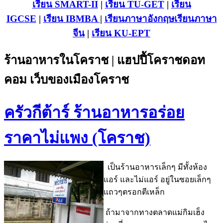
เรียน SMART-II
|
เรียน TU-GET
|
เรียน
IGCSE
|
เรียน IB
MBA
|
เรียนภาษาอังกฤษ
เรียนภาษา
จีน
|
เรียน KU-EPT
ร้านอาหารในโคราช | แฮปปี้โคราชดอท
คอม เว็บของเมืองโคราช
ครัวกีต้าร์ ร้านอาหารอร่อย
ราคาไม่แพง (โคราช)
เป็นร้านอาหารเล็กๆ มีทั้งห้อง
แอร์ และไม่แอร์ อยู่ในซอยเล็กๆ
แถวๆตรอกตีเหล็ก
ถ้ามาจากทางตลาดแม่กิมเฮ็ง