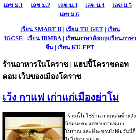
เลข ม.1
เลข ม.2
เลข ม.3
เลข ม.4
เลข ม.5
เลข ม.6
เรียน SMART-II
|
เรียน TU-GET
|
เรียน
IGCSE
|
เรียน IB
MBA
|
เรียนภาษาอังกฤษ
เรียนภาษา
จีน
|
เรียน KU-EPT
ร้านอาหารในโคราช | แฮปปี้โคราชดอท
คอม เว็บของเมืองโคราช
เว้ง กาแฟ เก่าแก่เมืองย่าโม
ร้านนี้ไม่ใช่ร้าน กาแฟสดที่กะลัง
นิยมนะคะ แต่ขายกาแฟแบบ
โบราณ และที่จะชวนไปชิมวันนี้ก็
ไม่ใช่กาแฟนะคะ