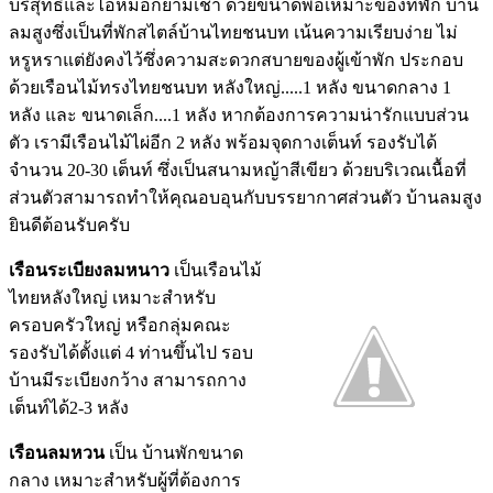
บริสุทธิ์และไอหมอกยามเช้า ด้วยขนาดพอเหมาะของที่พัก บ้าน
ลมสูงซึ่งเป็นที่พักสไตล์บ้านไทยชนบท เน้นความเรียบง่าย ไม่
หรูหราแต่ยังคงไว้ซึ่งความสะดวกสบายของผู้เข้าพัก ประกอบ
ด้วยเรือนไม้ทรงไทยชนบท หลังใหญ่.....1 หลัง ขนาดกลาง 1
หลัง และ ขนาดเล็ก....1 หลัง หากต้องการความน่ารักแบบส่วน
ตัว เรามีเรือนไม้ไผ่อีก 2 หลัง พร้อมจุดกางเต็นท์ รองรับได้
จำนวน 20-30 เต็นท์ ซึ่งเป็นสนามหญ้าสีเขียว ด้วยบริเวณเนื้อที่
ส่วนตัวสามารถทำให้คุณอบอุนกับบรรยากาศส่วนตัว บ้านลมสูง
ยินดีต้อนรับครับ
เรือนระเบียงลมหนาว
เป็นเรือนไม้
ไทยหลังใหญ่ เหมาะสำหรับ
ครอบครัวใหญ่ หรือกลุ่มคณะ
รองรับได้ตั้งแต่ 4 ท่านขึ้นไป รอบ
บ้านมีระเบียงกว้าง สามารถกาง
เต็นท์ได้2-3 หลัง
เรือนลมหวน
เป็น บ้านพักขนาด
กลาง เหมาะสำหรับผู้ที่ต้องการ