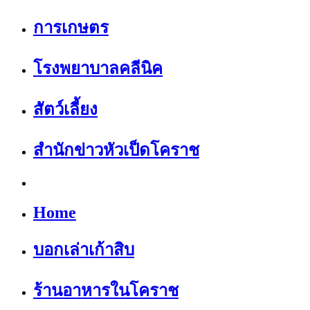
การเกษตร
โรงพยาบาลคลีนิค
สัตว์เลี้ยง
สำนักข่าวหัวเป็ดโคราช
Home
บอกเล่าเก้าสิบ
ร้านอาหารในโคราช