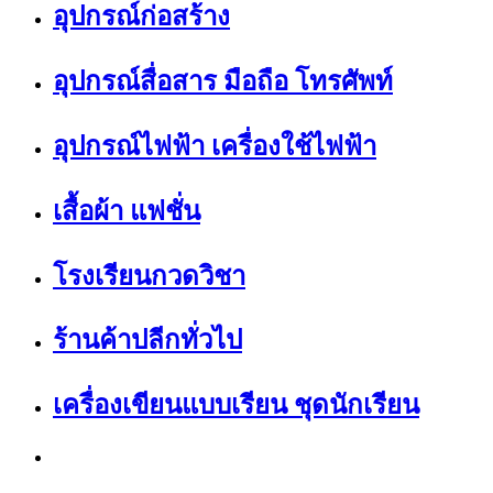
อุปกรณ์ก่อสร้าง
อุปกรณ์สื่อสาร มือถือ โทรศัพท์
อุปกรณ์ไฟฟ้า เครื่องใช้ไฟฟ้า
เสื้อผ้า แฟชั่น
โรงเรียนกวดวิชา
ร้านค้าปลีกทั่วไป
เครื่องเขียนแบบเรียน ชุดนักเรียน