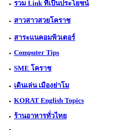
รวม Link ที่เป็นประโยชน์
สาวสาวสวยโคราช
สาระแนคอมพิวเตอร์
Computer Tips
SME โคราช
เดินเล่น เมืองย่าโม
KORAT English Topics
ร้านอาหารทั่วไทย