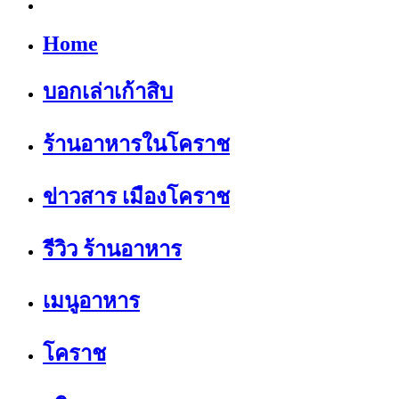
Home
บอกเล่าเก้าสิบ
ร้านอาหารในโคราช
ข่าวสาร เมืองโคราช
รีวิว ร้านอาหาร
เมนูอาหาร
โคราช