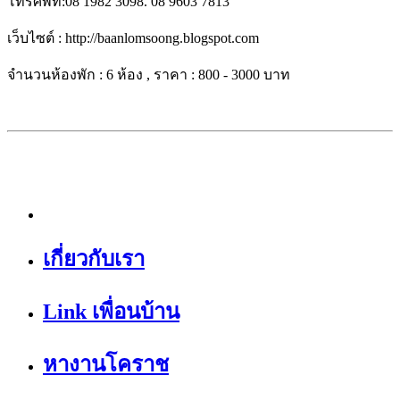
โทรศัพท์:08 1982 3098. 08 9603 7813
เว็บไซต์ : http://baanlomsoong.blogspot.com
จำนวนห้องพัก : 6 ห้อง , ราคา : 800 - 3000 บาท
เกี่ยวกับเรา
Link เพื่อนบ้าน
หางานโคราช