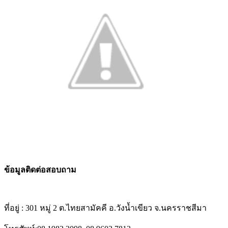
ข้อมูลติดต่อสอบถาม
ที่อยู่ : 301 หมู่ 2 ต.ไทยสามัคคี อ.วังน้ำเขียว จ.นครราชสีมา