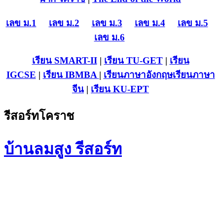
เลข ม.1
เลข ม.2
เลข ม.3
เลข ม.4
เลข ม.5
เลข ม.6
เรียน SMART-II
|
เรียน TU-GET
|
เรียน
IGCSE
|
เรียน IB
MBA
|
เรียนภาษาอังกฤษ
เรียนภาษา
จีน
|
เรียน KU-EPT
รีสอร์ทโคราช
บ้านลมสูง รีสอร์ท