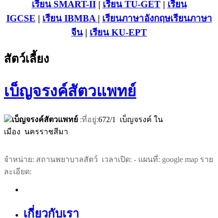
เรียน SMART-II
|
เรียน TU-GET
|
เรียน
IGCSE
|
เรียน IB
MBA
|
เรียนภาษาอังกฤษ
เรียนภาษา
จีน
|
เรียน KU-EPT
สัตว์เลี้ยง
เบ็ญจรงค์สัตวแพทย์
เบ็ญจรงค์สัตวแพทย์
:ที่อยู่:
672/1 เบ็ญจรงค์ ใน
เมือง นครราชสีมา
จำหน่าย: สถานพยาบาลสัตว์ เวลาเปิด: - แผนที่: google map ราย
ละเอียด:
เกี่ยวกับเรา