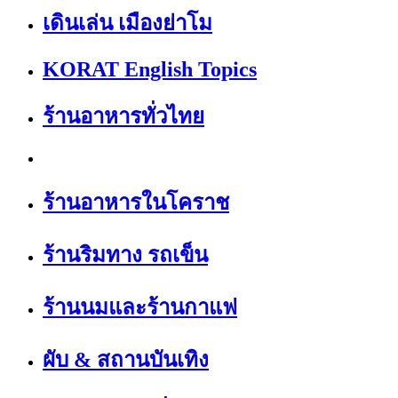
เดินเล่น เมืองย่าโม
KORAT English Topics
ร้านอาหารทั่วไทย
ร้านอาหารในโคราช
ร้านริมทาง รถเข็น
ร้านนมและร้านกาแฟ
ผับ & สถานบันเทิง