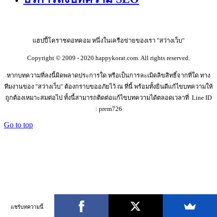
แฮปปี้โคราชดอทคอม หนึ่งในเครือข่ายของเรา "สว่างเว็บ"
Copyright © 2009 - 2020 happykorat.com. All rights reserved.
หากบทความที่ลงนี้ผิดพลาดประการใด หรือเป็นการละเมิดลิขสิทธิ์จากที่ใด ทาง
ทีมงานของ "สว่างเว็บ" ต้องกราบขออภัยไว้ ณ ที่นี้ พร้อมทั้งยินดีแก้ไขบทความให้
ถูกต้องเหมาะสมต่อไป ทั้งนี้สามารถติดต่อแก้ไขบทความได้ตลอดเวลาที่ Line ID
: prem726
Go to top
แชร์บทความนี้