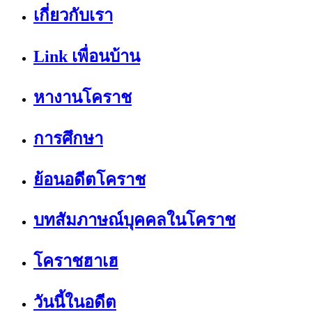
เกี่ยวกับเรา
Link เพื่อนบ้าน
หางานโคราช
การศึกษา
ย้อนอดีตโคราช
บทสัมภาษณ์บุคคลในโคราช
โคราชฮาเฮ
วันนี้ในอดีต