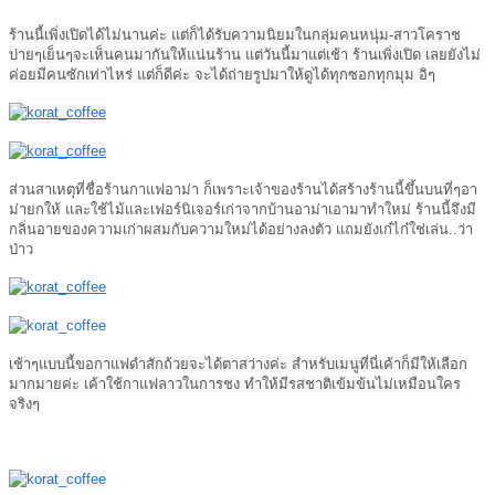
ร้านนี้เพิ่งเปิดได้ไม่นานค่ะ แต่ก็ได้รับความนิยมในกลุ่มคนหนุ่ม-สาวโคราช
บ่ายๆเย็นๆจะเห็นคนมากันให้แน่นร้าน แต่วันนี้มาแต่เช้า ร้านเพิ่งเปิด เลยยังไม่
ค่อยมีคนซักเท่าไหร่ แต่ก็ดีค่ะ จะได้ถ่ายรูปมาให้ดูได้ทุกซอกทุกมุม อิๆ
ส่วนสาเหตุที่ชื่อร้านกาแฟอาม่า ก็เพราะเจ้าของร้านได้สร้างร้านนี้ขึ้นบนที่ๆอา
ม่ายกให้ และใช้ไม้และเฟอร์นิเจอร์เก่าจากบ้านอาม่าเอามาทำใหม่ ร้านนี้จึงมี
กลิ่นอายของความเก่าผสมกับความใหม่ได้อย่างลงตัว แถมยังเก๋ไก๋ใช่เล่น..ว่า
ป่าว
เช้าๆแบบนี้ขอกาแฟดำสักถ้วยจะได้ตาสว่างค่ะ สำหรับเมนูที่นี่เค้าก็มีให้เลือก
มากมายค่ะ เค้าใช้กาแฟลาวในการชง ทำให้มีรสชาติเข้มข้นไม่เหมือนใคร
จริงๆ