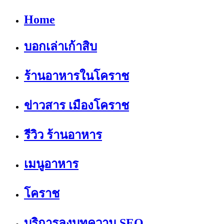
Home
บอกเล่าเก้าสิบ
ร้านอาหารในโคราช
ข่าวสาร เมืองโคราช
รีวิว ร้านอาหาร
เมนูอาหาร
โคราช
บริการลงบทความ SEO