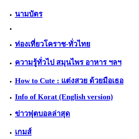
นามบัตร
ท่องเที่ยวโคราช-ทั่วไทย
ความรู้ทั่วไป สมุนไพร อาหาร ฯลฯ
How to Cute : แต่งสวย ด้วยมือเธอ
Info of Korat (English version)
ข่าวฟุตบอลล่าสุด
เกมส์