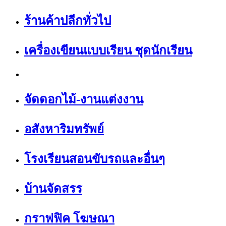
ร้านค้าปลีกทั่วไป
เครื่องเขียนแบบเรียน ชุดนักเรียน
จัดดอกไม้-งานแต่งงาน
อสังหาริมทรัพย์
โรงเรียนสอนขับรถและอื่นๆ
บ้านจัดสรร
กราฟฟิค โฆษณา