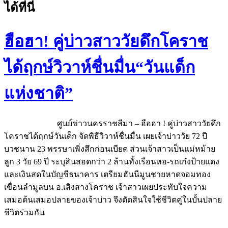
ได้ที่นี่
ฮือฮา! คู่บ่าวสาววัยดึกโคราช
ได้ฤกษ์วิวาห์ชื่นมื่น“วันแด็ก
แห่งชาติ”
ศูนย์ข่าวนครราชสีมา – ฮือฮา ! คู่บ่าวสาววัยดึก
โคราชได้ฤกษ์วันเด็ก จัดพิธีวิวาห์ชื่นมื่น เผยเจ้าบ่าววัย 72 ปี
บวชนาน 23 พรรษาเพิ่งสึกก่อนเบียด ส่วนเจ้าสาวเป็นแม่หม้าย
ลูก 3 วัย 69 ปี ระบุสินสอดกว่า 2 ล้านทั้งเรือนหอ-รถเก๋งป้ายแดง
และเงินสดในบัญชีธนาคาร เตรียมฮันนีมูนชายหาดจอมทอง
เขื่อนลำมูลบน อ.เสิงสางโคราช เจ้าสาวเผยประทับใจความ
เสมอต้นเสมอปลายของเจ้าบ่าว จึงตัดสินใจใช้ชีวิตคู่ในบั้นปลาย
ชีวิตร่วมกัน