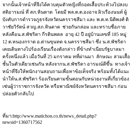
จากนั้นเจ้าหน้าที่จึงได้ควบคุมตัวหญิงที่ถอดเสื้อประท้วงไปสงบ
สติอารมณ์ ที่ สภ.หินดาด โดยมี พล.ต.ต.องอาจ ผิวเรืองนนท์ ผู้
บังคับการตำรวจภูธรจังหวัดนครราชสีมา และ พ.ต.ท.นิติพงศ์ ติ
วาชัยวิรัตน์ สวญ.สภ.หินดาด ช่วยกันกล่อม และทราบชื่อภาย
หลังคือน.ส.พัชริดา กีรตินพดล อายุ 42 ปี อยู่บ้านเลขที่ 185 หมู่
12 ต.หนองกราด อ.ด่านขุนทด จ.นครราชสีมา ซึ่ง น.ส.พัชริดา
เคยเดินทางไปร้องเรียนเรื่องดังกล่าว ที่ข้างทำเนียบรัฐบาลมา
ครั้งหนึ่งแล้ว เมื่อวันที่ 25 มกราคม ทที่ผ่านมา ลักษณะ สวมเสื้อ
ชั้นในตัวเดียวเช่นกัน หลังจากน.ส.พัชริดา อารมณ์ดีขึ้น ทางเจ้า
หน้าที่จึงให้พนักงานสอบถามเพื่อหาข้อเท็จจริง พร้อมทั้งได้แนะ
นำให้น.ส.พัชริดา ร้องเรียนตามขั้นตอนกับหน่วยงานที่เกี่ยวข้อง
เช่นผู้ว่าราชการจังหวัด หรือพาณิชย์จังหวัดนครราชสีมา ก่อน
ปล่อยตัวกลับไป
ที่มา:http://www.matichon.co.th/news_detail.php?
newsid=1360717562