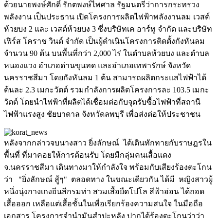
ด้วยนายพงษ์ศักดิ์ รักตพงษ์ไพศาล รัฐมนตรีว่าการกระทรวง
พลังงาน เป็นประธาน เปิดโครงการผลิตไฟฟ้าพลังงานลม เวสต์
ห้วยบง 2 และ เวสต์ห้วยบง 3 ซึ่งบริษัทเค อาร์ทู จำกัด และบริษัท
เฟิร์ส โคราช วินด์ จำกัด เป็นผู้ดำเนินโครงการติดตั้งกังหันลม
จำนวน 90 ต้น บนพื้นที่กว่า 2,000 ไร่ ในตำบลห้วยบง และตำบล
หนองแวง อำเภอด่านขุนทด และอำเภอเทพารักษ์ จังหวัด
นครราชสีมา โดยกังหันลม 1 ต้น สามารถผลิตกระแสไฟฟ้าได้
ต้นละ 2.3 เมกะวัตต์ รวมกำลังการผลิตโครงการละ 103.5 เมกะ
วัตต์ โดยนำไฟฟ้าที่ผลิตได้เชื่อมต่อกับจุดรับซื้อไฟฟ้าที่สถานี
ไฟฟ้าแรงสูง ชัยบาดาล จังหวัดลพบุรี เพื่อส่งต่อให้ประชาชน
หลังจากกล่าวจบนางสาว ยิ่งลักษณ์ ได้เดินทักทายกับราษฎรใน
พื้นที่ ที่มาคอยให้การต้อนรับ โดยมีกลุ่มคนเสื้อแดง
จ.นครราชสีมา เดินทางมาให้กำลังใจ พร้อมกับเสียงร้องตะโกน
ว่า "ยิ่งลักษณ์ สู้ๆ" ตลอดทาง ในขณะเดียวกัน ได้มี หญิงสาวผู้
หนึ่งนุ่งกางเกงยีนสีกรมท่า สวมเสื้อยืดโปโล สีฟ้าอ่อน ได้ถอด
เสื้อออก เหลือแต่เสื้อชั้นในเพื่อเรียกร้องความสนใจ ในมือถือ
เอกสาร โครงการจำนำมันสำปะหลัง ปากได้ร้องตะโกนว่าว่า