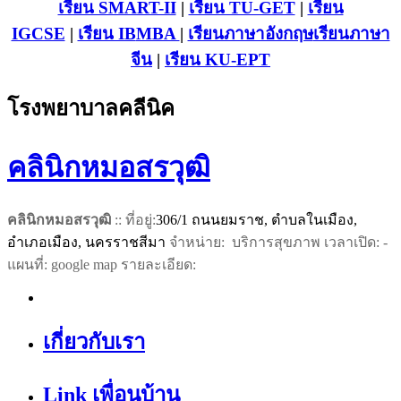
เรียน SMART-II
|
เรียน TU-GET
|
เรียน
IGCSE
|
เรียน IB
MBA
|
เรียนภาษาอังกฤษ
เรียนภาษา
จีน
|
เรียน KU-EPT
โรงพยาบาลคลีนิค
คลินิกหมอสรวุฒิ
คลินิกหมอสรวุฒิ
:: ที่อยู่:
306/1 ถนนยมราช, ตำบลในเมือง,
อำเภอเมือง, นครราชสีมา
จำหน่าย: บริการสุขภาพ เวลาเปิด: -
แผนที่: google map รายละเอียด:
เกี่ยวกับเรา
Link เพื่อนบ้าน