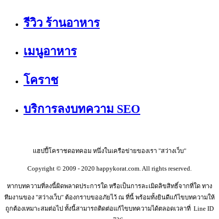
รีวิว ร้านอาหาร
เมนูอาหาร
โคราช
บริการลงบทความ SEO
แฮปปี้โคราชดอทคอม หนึ่งในเครือข่ายของเรา "สว่างเว็บ"
Copyright © 2009 - 2020 happykorat.com. All rights reserved.
หากบทความที่ลงนี้ผิดพลาดประการใด หรือเป็นการละเมิดลิขสิทธิ์จากที่ใด ทาง
ทีมงานของ "สว่างเว็บ" ต้องกราบขออภัยไว้ ณ ที่นี้ พร้อมทั้งยินดีแก้ไขบทความให้
ถูกต้องเหมาะสมต่อไป ทั้งนี้สามารถติดต่อแก้ไขบทความได้ตลอดเวลาที่ Line ID