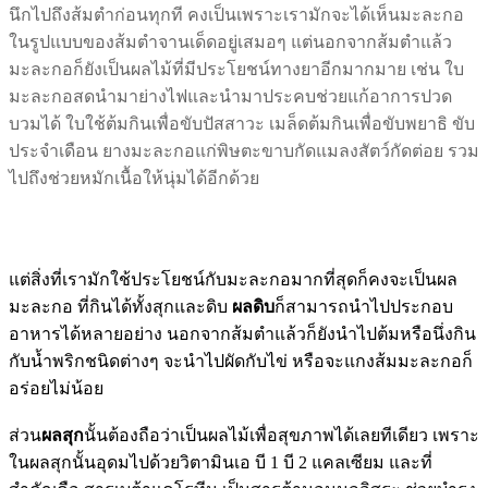
นึกไปถึงส้มตำก่อนทุกที คงเป็นเพราะเรามักจะได้เห็นมะละกอ
ในรูปแบบของส้มตำจานเด็ดอยู่เสมอๆ แต่นอกจากส้มตำแล้ว
มะละกอก็ยังเป็นผลไม้ที่มีประโยชน์ทางยาอีกมากมาย เช่น ใบ
มะละกอสดนำมาย่างไฟและนำมาประคบช่วยแก้อาการปวด
บวมได้ ใบใช้ต้มกินเพื่อขับปัสสาวะ เมล็ดต้มกินเพื่อขับพยาธิ ขับ
ประจำเดือน ยางมะละกอแก่พิษตะขาบกัดแมลงสัตว์กัดต่อย รวม
ไปถึงช่วยหมักเนื้อให้นุ่มได้อีกด้วย
แต่สิ่งที่เรามักใช้ประโยชน์กับมะละกอมากที่สุดก็คงจะเป็นผล
มะละกอ ที่กินได้ทั้งสุกและดิบ
ผลดิบ
ก็สามารถนำไปประกอบ
อาหารได้หลายอย่าง นอกจากส้มตำแล้วก็ยังนำไปต้มหรือนึ่งกิน
กับน้ำพริกชนิดต่างๆ จะนำไปผัดกับไข่ หรือจะแกงส้มมะละกอก็
อร่อยไม่น้อย
ส่วน
ผลสุก
นั้นต้องถือว่าเป็นผลไม้เพื่อสุขภาพได้เลยทีเดียว เพราะ
ในผลสุกนั้นอุดมไปด้วยวิตามินเอ บี 1 บี 2 แคลเซียม และที่