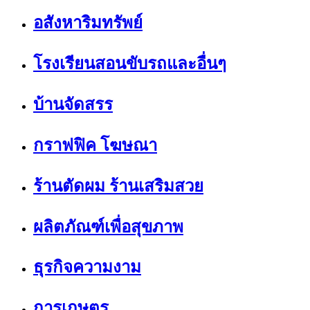
อสังหาริมทรัพย์
โรงเรียนสอนขับรถและอื่นๆ
บ้านจัดสรร
กราฟฟิค โฆษณา
ร้านตัดผม ร้านเสริมสวย
ผลิตภัณฑ์เพื่อสุขภาพ
ธุรกิจความงาม
การเกษตร