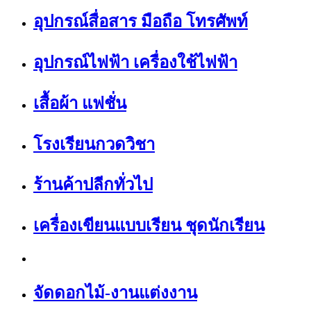
อุปกรณ์สื่อสาร มือถือ โทรศัพท์
อุปกรณ์ไฟฟ้า เครื่องใช้ไฟฟ้า
เสื้อผ้า แฟชั่น
โรงเรียนกวดวิชา
ร้านค้าปลีกทั่วไป
เครื่องเขียนแบบเรียน ชุดนักเรียน
จัดดอกไม้-งานแต่งงาน