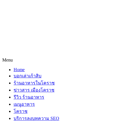
Menu
Home
บอกเล่าเก้าสิบ
ร้านอาหารในโคราช
ข่าวสาร เมืองโคราช
รีวิว ร้านอาหาร
เมนูอาหาร
โคราช
บริการลงบทความ SEO