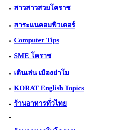
สาวสาวสวยโคราช
สาระแนคอมพิวเตอร์
Computer Tips
SME โคราช
เดินเล่น เมืองย่าโม
KORAT English Topics
ร้านอาหารทั่วไทย