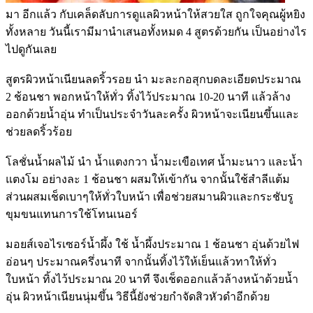
มา อีกแล้ว กับเคล็ดลับการดูแลผิวหน้าให้สวยใส ถูกใจคุณผู้หยิง
ทั้งหลาย วันนี้เรามีมานำเสนอทั้งหมด 4 สูตรด้วยกัน เป็นอย่างไร
ไปดูกันเลย
สูตรผิวหน้าเนียนลดริ้วรอย นำ มะละกอสุกบดละเอียดประมาณ
2 ช้อนชา พอกหน้าให้ทั่ว ทิ้งไว้ประมาณ 10-20 นาที แล้วล้าง
ออกด้วยน้ำอุ่น ทำเป็นประจำวันละครั้ง ผิวหน้าจะเนียนขึ้นและ
ช่วยลดริ้วร้อย
โลชั่นน้ำผลไม้ นำ น้ำแตงกวา น้ำมะเขือเทศ น้ำมะนาว และน้ำ
แตงโม อย่างละ 1 ช้อนชา ผสมให้เข้ากัน จากนั้นใช้สำลีแต้ม
ส่วนผสมเช็ดเบาๆให้ทั่วใบหน้า เพื่อช่วยสมานผิวและกระชับรู
ขุมขนแทนการใช้โทนเนอร์
มอยส์เจอไรเซอร์น้ำผึ้ง ใช้ น้ำผึ้งประมาณ 1 ช้อนชา อุ่นด้วยไฟ
อ่อนๆ ประมาณครึ่งนาที จากนั้นทิ้งไว้ให้เย็นแล้วทาให้ทั่ว
ใบหน้า ทิ้งไว้ประมาณ 20 นาที จึงเช็ดออกแล้วล้างหน้าด้วยน้ำ
อุ่น ผิวหน้าเนียนนุ่มขึ้น วิธีนี้ยังช่วยกำจัดสิวหัวดำอีกด้วย