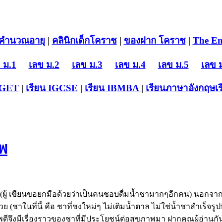
คำนวณอายุ
|
คลินิกเด็กโคราช
|
ของฝาก โคราช
|
The En
 ม.1
เลข ม.2
เลข ม.3
เลข ม.4
เลข ม.5
เลข 
-GET
|
เรียน IGCSE
|
เรียน IB
MBA
|
เรียนภาษาอังกฤษ
เ
าพ
ผู้ เขียนขอยกมือด้วยว่าเป็นคนชอบดื่มน้ำชามากๆอีกคน) นอกจาก
วย (ชาในที่นี้ คือ ชาที่ชงใหม่ๆ ไม่เติมน้ำตาล ไม่ใช่น้ำชาสำเร็
ดีจึงมีเรื่องราวของชาที่มีประโยชน์ต่อสุขภาพมา ฝากคุณผู้อ่านกั