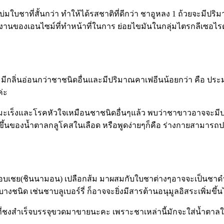
ใบชาที่สั้นกว่า ทำให้ได้รสชาติที่ดีกว่า ชาอูหลง 1 ถ้วยจะมีปริ
องเอนไซม์ที่ทำหน้าที่ในการ ย่อยไขมันในกลุ่มไตรกลีเซอไรด์ มี
มีกลิ่นอ่อนกว่าชาชนิดอื่นและมีปริมาณคาเฟอีนน้อยกว่า คือ ประ
่ะ
มะเร็งและโรคหัวใจเหมือนชาชนิดอื่นๆแล้ว พบว่าชาขาวอาจจะมีประ
พิ่มขึ้นของน้ำตาลกลูโคสในเลือด หรือพูดง่ายๆก็คือ ร่างกายสามา
อร์ อบเชย(ชินนามอน) เปลือกส้ม มาผสมกับใบชาต่างๆอาจจะเป็นชาดำ
นิด เช่นชาบลูเบอร์รี่ ก็อาจจะยิ่งมีสารต้านอนุมูลอิสระเพิ่มขึ้น
ที่ชงสำเร็จบรรจุขวดมาขายนะคะ เพราะชาเหล่านี้มักจะใส่น้ำตาล