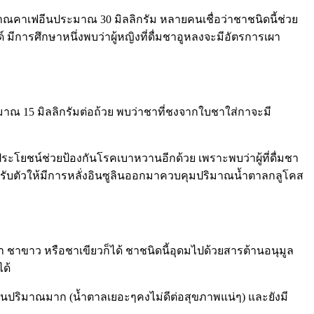
มาณคาเฟอีนประมาณ 30 มิลลิกรัม หลายคนเชื่อว่าชาชนิดนี้ช่วย
การศึกษาหนึ่งพบว่าผู้หญิงที่ดื่มชาอูหลงจะมีอัตรการเผา
มาณ 15 มิลลิกรัมต่อถ้วย พบว่าชาที่ชงจากใบชาใส่กาจะมี
โยชน์ช่วยป้องกันโรคเบาหวานอีกด้วย เพราะพบว่าผู้ที่ดื่มชา
รถปรับตัวให้มีการหลั่งอินซูลินออกมาควบคุมปริมาณน้ำตาลกลูโคส
 ชาขาว หรือชาเขียวก็ได้ ชาชนิดนี้อุดมไปด้วยสารต้านอนุมูล
ได้
ในปริมาณมาก (น้ำตาลเยอะๆคงไม่ดีต่อสุขภาพแน่ๆ) และยังมี