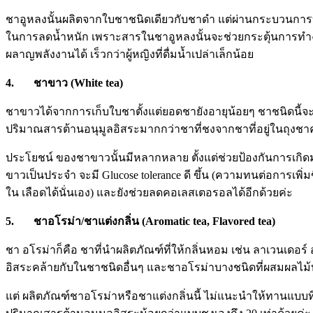
ชาอูหลงนั้นผลิตจากใบชาชนิดเดียวกับชาดำ แต่ผ่านกระบวนการบ่ม
ในการลดน้ำหนัก เพราะสารในชาอูหลงนั้นจะช่วยกระตุ้นการทำงานข
ผลาญพลังงานได้ เร็วกว่าผู้หญิงที่ดื่มน้ำเปล่าเล็กน้อย
4. ชาขาว (White tea)
ชาขาวได้จากการเก็บใบชาตั้งแต่ยอดชายังอายุน้อยๆ ชาชนิดนี้จะ
ปริมาณสารต้านอนุมูลอิสระมากกว่าชาที่ชงจากชาที่อยู่ในถุงชาค
ประโยชน์ ของชาขาวนั้นมีหลากหลาย ตั้งแต่ช่วยป้องกันการเกิด
ขาวเป็นประจำ จะมี Glucose tolerance ดี ขึ้น (ความทนต่อการเ
ใน เลือดได้นั่นเอง) และยังช่วยลดคอเลสเตอรอลได้อีกด้วยค่ะ
5. ชาอโรม่า/ชาแต่งกลิ่น (Aromatic tea, Flavored tea)
ชา อโรม่าก็คือ ชาที่นำผลิตภัณฑ์ที่ให้กลิ่นหอม เช่น ลาเวนเด
อิสระคล้ายกับในชาชนิดอื่นๆ และชาอโรม่าบางชนิดที่ผสมผลไม้บางช
แต่ ผลิตภัณฑ์ชาอโรม่าหรือชาแต่งกลิ่นนี้ ไม่แนะนำให้ทานแบบ