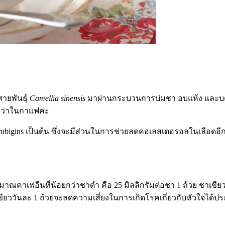
ายพันธุ์
Camellia sinensis
มาผ่านกระบวนการบ่มชา อบแห้ง และบดใ
ยกว่าในกาแฟค่ะ
arubigins เป็นต้น ซึ่งจะมีส่วนในการช่วยลดคอเลสเตอรอลในเลือดอี
มาณคาเฟอีนที่น้อยกว่าชาดำ คือ 25 มิลลิกรัมต่อชา 1 ถ้วย ชาเขียว
ียววันละ 1 ถ้วยจะลดความเสี่ยงในการเกิดโรคเกี่ยวกับหัวใจได้ป