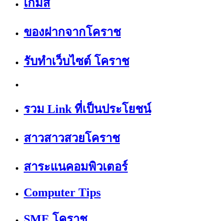
เกมส์
ของฝากจากโคราช
รับทำเว็บไซต์ โคราช
รวม Link ที่เป็นประโยชน์
สาวสาวสวยโคราช
สาระแนคอมพิวเตอร์
Computer Tips
SME โคราช