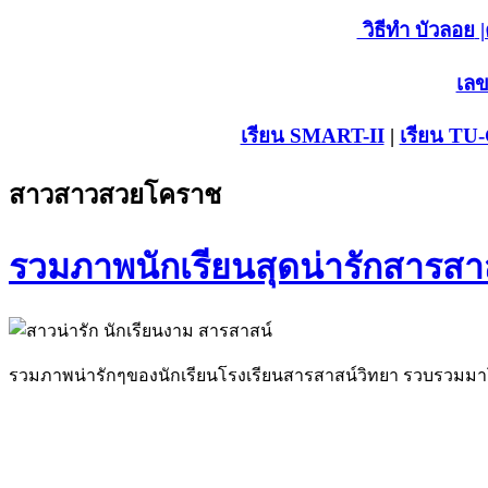
วิธีทำ บัวลอย
|
เลข
เรียน SMART-II
|
เรียน TU
สาวสาวสวยโคราช
รวมภาพนักเรียนสุดน่ารักสารสาส
รวมภาพน่ารักๆของนักเรียนโรงเรียนสารสาสน์วิทยา รวบรวมมาโดยท