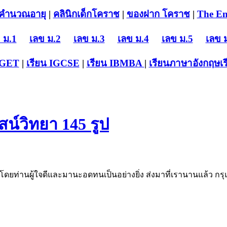
คำนวณอายุ
|
คลินิกเด็กโคราช
|
ของฝาก โคราช
|
The En
 ม.1
เลข ม.2
เลข ม.3
เลข ม.4
เลข ม.5
เลข 
-GET
|
เรียน IGCSE
|
เรียน IB
MBA
|
เรียนภาษาอังกฤษ
เ
น์วิทยา 145 รูป
่านผู้ใจดีและมานะอดทนเป็นอย่างยิ่ง ส่งมาที่เรานานแล้ว กรุแตก