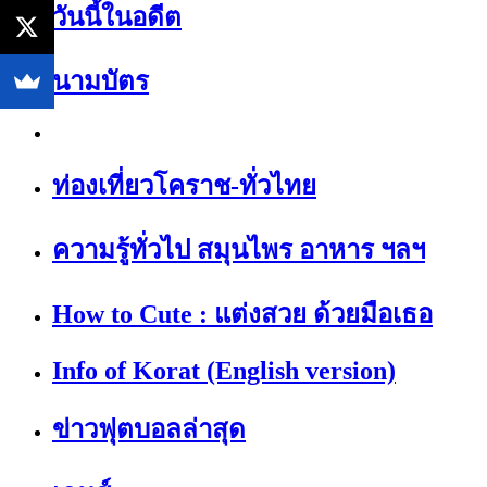
วันนี้ในอดีต
นามบัตร
ท่องเที่ยวโคราช-ทั่วไทย
ความรู้ทั่วไป สมุนไพร อาหาร ฯลฯ
How to Cute : แต่งสวย ด้วยมือเธอ
Info of Korat (English version)
ข่าวฟุตบอลล่าสุด