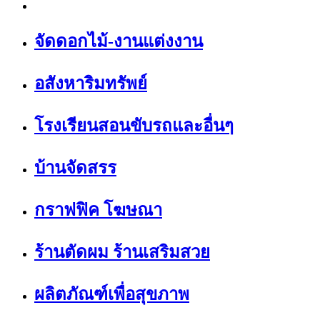
จัดดอกไม้-งานแต่งงาน
อสังหาริมทรัพย์
โรงเรียนสอนขับรถและอื่นๆ
บ้านจัดสรร
กราฟฟิค โฆษณา
ร้านตัดผม ร้านเสริมสวย
ผลิตภัณฑ์เพื่อสุขภาพ