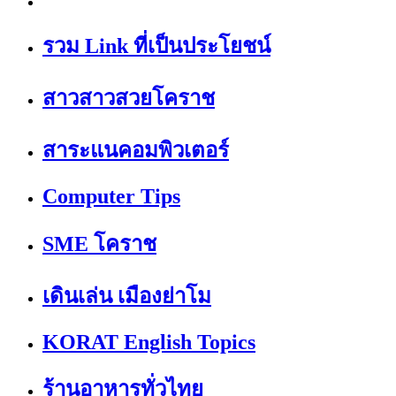
รวม Link ที่เป็นประโยชน์
สาวสาวสวยโคราช
สาระแนคอมพิวเตอร์
Computer Tips
SME โคราช
เดินเล่น เมืองย่าโม
KORAT English Topics
ร้านอาหารทั่วไทย