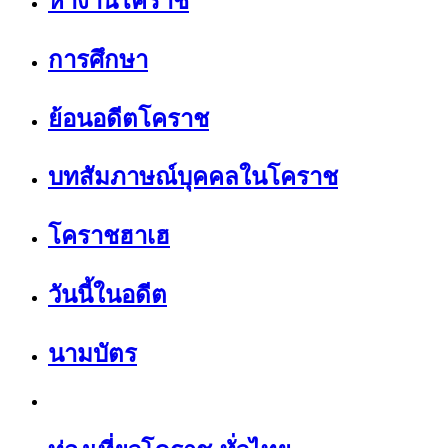
หางานโคราช
การศึกษา
ย้อนอดีตโคราช
บทสัมภาษณ์บุคคลในโคราช
โคราชฮาเฮ
วันนี้ในอดีต
นามบัตร