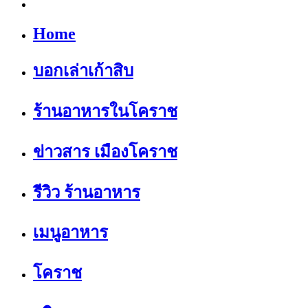
Home
บอกเล่าเก้าสิบ
ร้านอาหารในโคราช
ข่าวสาร เมืองโคราช
รีวิว ร้านอาหาร
เมนูอาหาร
โคราช