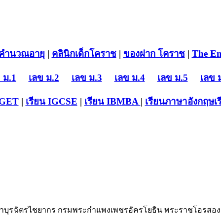
คำนวณอายุ
|
คลินิกเด็กโคราช
|
ของฝาก โคราช
|
The En
 ม.1
เลข ม.2
เลข ม.3
เลข ม.4
เลข ม.5
เลข 
-GET
|
เรียน IGCSE
|
เรียน IB
MBA
|
เรียนภาษาอังกฤษ
เ
์เจ้าบุรฉัตรไชยากร กรมพระกำแพงเพชรอัครโยธิน พระราชโอรสองค์ท