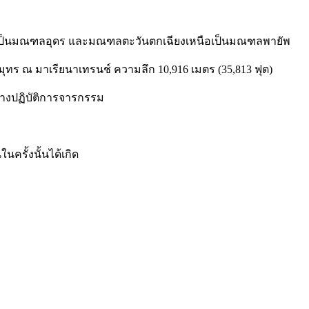
อเป็นมณฑลอุดร และมณฑลตะวันตกเฉียงเหนือเป็นมณฑลพายัพ
าสมุทร ณ มาเรียนาเทรนช์ ความลึก 10,916 เมตร (35,813 ฟุต)
่างปฏิบัติการจารกรรม
นครั้งนั้นได้เกิด