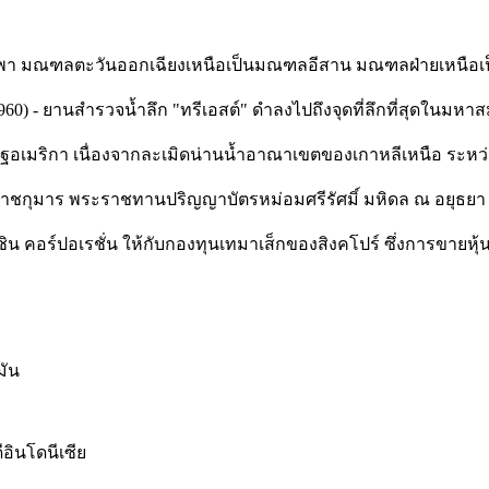
บูรพา มณฑลตะวันออกเฉียงเหนือเป็นมณฑลอีสาน มณฑลฝ่ายเหนื
. 1960) - ยานสำรวจน้ำลึก "ทรีเอสต์" ดำลงไปถึงจุดที่ลึกที่สุดในมห
หรัฐอเมริกา เนื่องจากละเมิดน่านน้ำอาณาเขตของเกาหลีเหนือ ระหว
าชกุมาร พระราชทานปริญญาบัตรหม่อมศรีรัศมิ์ มหิดล ณ อยุธยา
ชิน คอร์ปอเรชั่น ให้กับกองทุนเทมาเส็กของสิงคโปร์ ซึ่งการขายหุ้นใ
มัน
ีอินโดนีเซีย