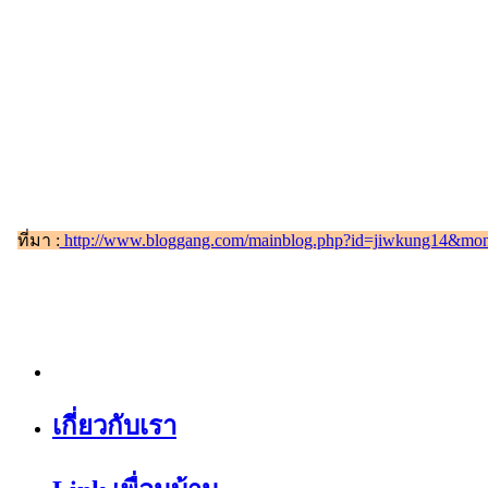
ที่มา :
http://www.bloggang.com/mainblog.php?id=jiwkung14&m
เกี่ยวกับเรา