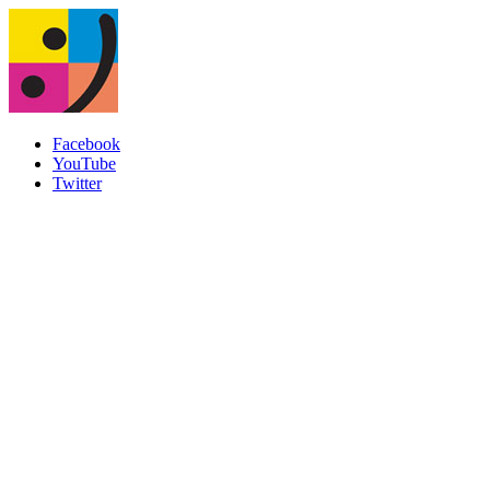
Facebook
YouTube
Twitter