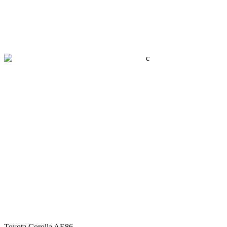
Toyota Corolla AE86