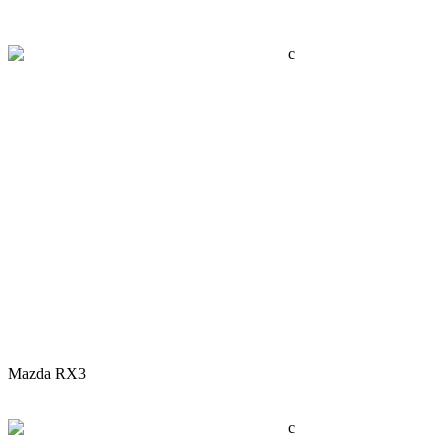
Mazda RX3