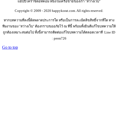
แฮปปี้โคราชดอทคอม หนึ่งในเครือข่ายของเรา "สว่างเว็บ"
Copyright © 2009 - 2020 happykorat.com. All rights reserved.
หากบทความที่ลงนี้ผิดพลาดประการใด หรือเป็นการละเมิดลิขสิทธิ์จากที่ใด ทาง
ทีมงานของ "สว่างเว็บ" ต้องกราบขออภัยไว้ ณ ที่นี้ พร้อมทั้งยินดีแก้ไขบทความให้
ถูกต้องเหมาะสมต่อไป ทั้งนี้สามารถติดต่อแก้ไขบทความได้ตลอดเวลาที่ Line ID
: prem726
Go to top