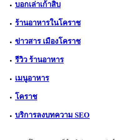
บอกเล่าเก้าสิบ
ร้านอาหารในโคราช
ข่าวสาร เมืองโคราช
รีวิว ร้านอาหาร
เมนูอาหาร
โคราช
บริการลงบทความ SEO