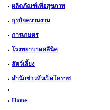
ผลิตภัณฑ์เพื่อสุขภาพ
ธุรกิจความงาม
การเกษตร
โรงพยาบาลคลีนิค
สัตว์เลี้ยง
สำนักข่าวหัวเป็ดโคราช
Home