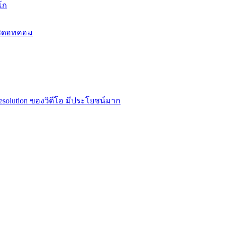
โก
ราชดอทคอม
olution ของวิดีโอ มีประโยชน์มาก