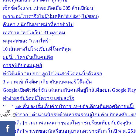
เซ็กซ์ครั้งแรก...น่าจะเกิดเมื่อ 385 ล้านปีก่อน
เพราะอะไรเราจึงไม่มีปุ่มคลิก"dislike"(ไม่ชอบ)
ค้นหา 2 นักปืนเขาพม่าที่หายตัวไป
เทศกาล "ฮาโลวีน" 31 ตุลาคม
หลุมศพของ "แวมไพร์"
10 เส้นทางไปโรงเรียนที่โหดที่สุด
ผมนี่... ใครมันเป็นคนคิด
การอุบัติของมนุษย์
ทำได้แล้ว "สปอต" ลูกไดโนเสาร์โคลนนิ่งตัวแรก
3 ความเข้าใจผิดๆ เกี่ยวกับแบตเตอรี่โน๊ตบุ๊ค
Google เปิดตัวฟังก์ชัน เล่นเกมกับคนที่อยู่ใกล้เคียงบน Google Pla
ทำง่ายๆกับผัดหมี่โคราช แซ่บสะใจ
Facebook ลั่น จะเริ่มเก็บค่าบริการ 2.99 ต่อเดือนต้นพฤศจิกายนนี้!
แชร์
เรื่องเล่าจาก : ตำนานนักรบดำทหารพรานจู่โจมค่ายปักธงชัย - ตอ
บทความนี้
[ย้อนอดีต] รวมภาพถนนเก่าๆของโคราชเปรียบเทียบกับปัจจุบัน
[ย้อนอดีต] พาเรทของนักเรียนอนุบาลนครราชสีมา ในปี พ.ศ. 251