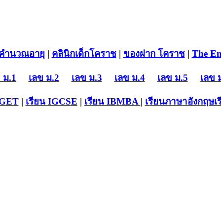
คำนวณอายุ
|
คลินิกเด็กโคราช
|
ของฝาก โคราช
|
The En
 ม.1
เลข ม.2
เลข ม.3
เลข ม.4
เลข ม.5
เลข 
-GET
|
เรียน IGCSE
|
เรียน IB
MBA
|
เรียนภาษาอังกฤษ
เ