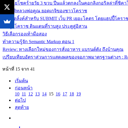
หนูน้อยโชคร้ายวัย 3 ขวบ ปีนแล้วตกลงในคอกลิงกอริลล่าที่ชิคา
ประวัติหลวงพ่อคูณ ยอดเกจิของชาวโคราช
สุดยอดลิ้งค์สำหรับ SUBMIT เว็บ PR เยอะโคตร โดยแฮปปี้โค
ข้อมูลโคราช ดินแดนที่ราบสูง ประตูสู่อิสาน
วิธีเลือกรองเท้ามือสอง
ทำความรู้จัก Semantic Markup ตอน 1
Review: ทางเลือกใหม่ของการสั่งอาหาร แบรนด์ดัง ถึงบ้านคุณ
เปรียบเทียบอัตราส่วนการแสดงผลของจอภาพมาตรฐานต่างๆ : Res
หน้าที่ 15 จาก 41
เริ่มต้น
ก่อนหน้า
10
11
12
13
14
15
16
17
18
19
ต่อไป
สุดท้าย